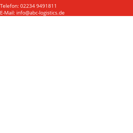
Telefon: 02234 9491811
E-Mail: info@abc-logistics.de
Impressum | Datenschutz